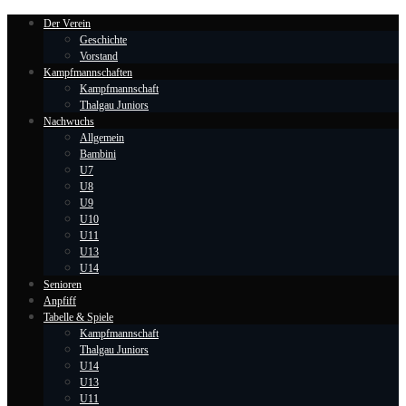
Der Verein
Geschichte
Vorstand
Kampfmannschaften
Kampfmannschaft
Thalgau Juniors
Nachwuchs
Allgemein
Bambini
U7
U8
U9
U10
U11
U13
U14
Senioren
Anpfiff
Tabelle & Spiele
Kampfmannschaft
Thalgau Juniors
U14
U13
U11