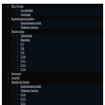
Der Verein
Geschichte
Vorstand
Kampfmannschaften
Kampfmannschaft
Thalgau Juniors
Nachwuchs
Allgemein
Bambini
U7
U8
U9
U10
U11
U13
U14
Senioren
Anpfiff
Tabelle & Spiele
Kampfmannschaft
Thalgau Juniors
U14
U13
U11