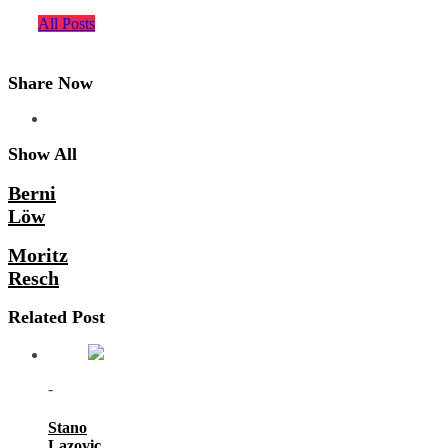
All Posts
Share Now
Show All
Berni
Löw
Moritz
Resch
Related Post
-
Stano
Lazovic