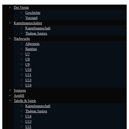
Der Verein
Geschichte
Vorstand
Kampfmannschaften
Kampfmannschaft
Thalgau Juniors
Nachwuchs
Allgemein
Bambini
U7
U8
U9
U10
U11
U13
U14
Senioren
Anpfiff
Tabelle & Spiele
Kampfmannschaft
Thalgau Juniors
U14
U13
U11