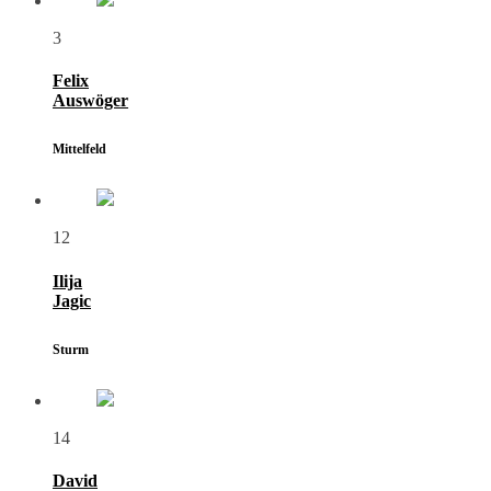
3
Felix
Auswöger
Mittelfeld
12
Ilija
Jagic
Sturm
14
David