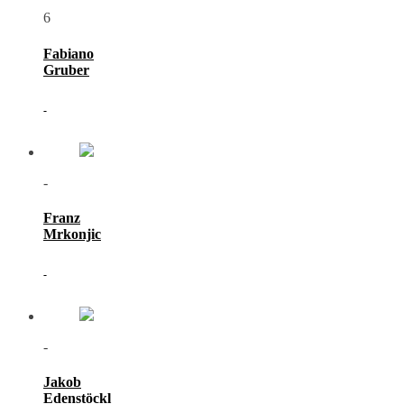
6
Fabiano
Gruber
-
-
Franz
Mrkonjic
-
-
Jakob
Edenstöckl