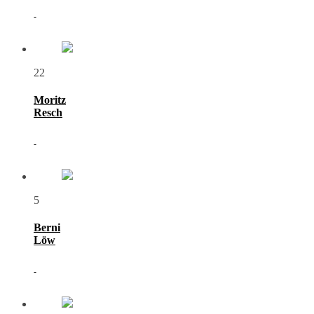
-
22
Moritz
Resch
-
5
Berni
Löw
-