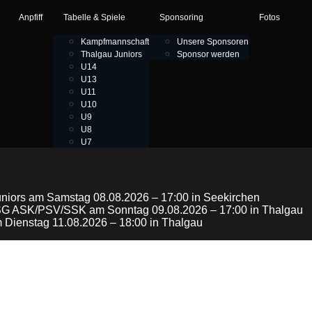
Anpfiff
Tabelle & Spiele
Sponsoring
Fotos
Kampfmannschaft
Unsere Sponsoren
Thalgau Juniors
Sponsor werden
U14
U13
U11
U10
U9
U8
U7
uniors am Samstag 08.08.2026 – 17:00 in Seekirchen
ie SG ASK/PSV/SSK am Sonntag 09.08.2026 – 17:00 in Thalgau
 Dienstag 11.08.2026 – 18:00 in Thalgau