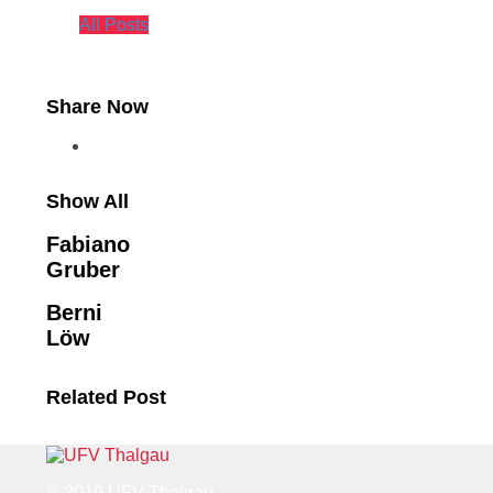
All Posts
Share Now
Show All
Fabiano
Gruber
Berni
Löw
Related Post
© 2019 UFV Thalgau