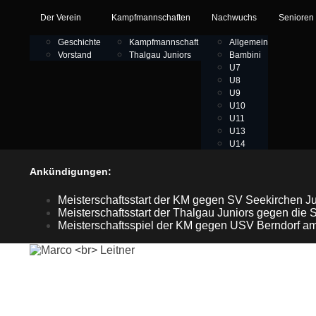
Der Verein
Kampfmannschaften
Nachwuchs
Senioren
Geschichte
Kampfmannschaft
Allgemein
Vorstand
Thalgau Juniors
Bambini
U7
U8
U9
U10
U11
U13
U14
Ankündigungen:
Meisterschaftsstart der KM gegen SV Seekirchen J
Meisterschaftsstart der Thalgau Juniors gegen d
Meisterschaftsspiel der KM gegen USV Berndorf am
MARCO
LEITNER