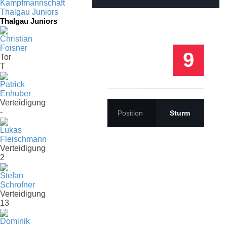
Kampfmannschaft
LUCA
Thalgau Juniors
Thalgau Juniors
RAMSAUER
Christian
Foisner
9
Tor
T
Patrick
Enhuber
Verteidigung
-
Position
Sturm
Lukas
Fleischmann
Verteidigung
2
Stefan
Schrofner
Verteidigung
13
Dominik