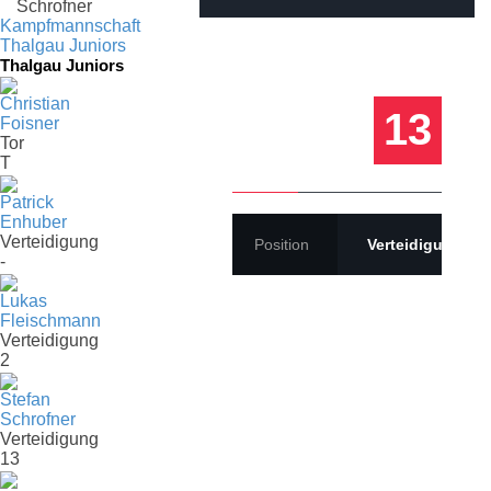
STEFAN
Kampfmannschaft
Thalgau Juniors
SCHROFNER
Thalgau Juniors
Christian
13
Foisner
Tor
T
Patrick
Enhuber
Verteidigung
Position
Verteidigung
-
Lukas
Fleischmann
Verteidigung
2
Stefan
Schrofner
Verteidigung
13