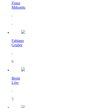
Franz
Mrkonjic
-
-
Fabiano
Gruber
-
6
Berni
Löw
-
5