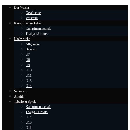
Der Verein
Geschichte
Vorstand
Kampfmannschaften
Kampfmannschaft
Thalgau Juniors
Nachwuchs
Allgemein
Bambini
U7
U8
U9
U10
U11
U13
U14
Senioren
Anpfiff
Tabelle & Spiele
Kampfmannschaft
Thalgau Juniors
U14
U13
U11