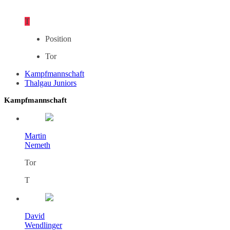
T
Position
Tor
Kampfmannschaft
Thalgau Juniors
Kampfmannschaft
Martin
Nemeth
Tor
T
David
Wendlinger