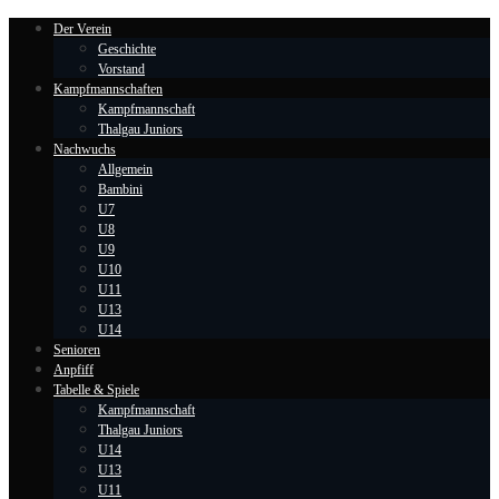
Der Verein
Geschichte
Vorstand
Kampfmannschaften
Kampfmannschaft
Thalgau Juniors
Nachwuchs
Allgemein
Bambini
U7
U8
U9
U10
U11
U13
U14
Senioren
Anpfiff
Tabelle & Spiele
Kampfmannschaft
Thalgau Juniors
U14
U13
U11